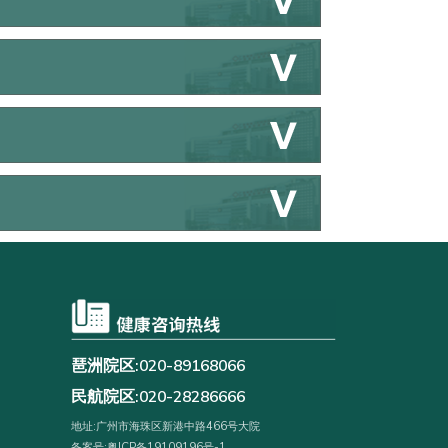
琶洲院区:020-89168066
民航院区:020-28286666
地址:广州市海珠区新港中路466号大院
备案号:粤ICP备19109196号-1