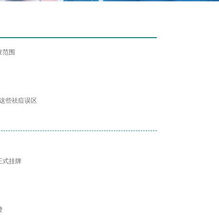
查范围
开这些祛痘误区
正式挂牌
费