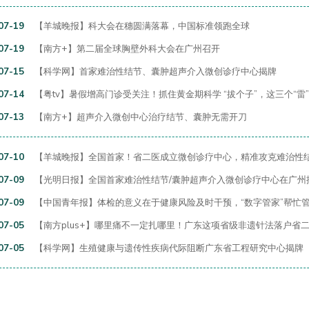
07-19
【羊城晚报】科大会在穗圆满落幕，中国标准领跑全球
07-19
【南方+】第二届全球胸壁外科大会在广州召开
07-15
【科学网】首家难治性结节、囊肿超声介入微创诊疗中心揭牌
07-14
【粤tv】暑假增高门诊受关注！抓住黄金期科学 “拔个子”，这三个“雷
07-13
【南方+】超声介入微创中心治疗结节、囊肿无需开刀
07-10
【羊城晚报】全国首家！省二医成立微创诊疗中心，精准攻克难治性
07-09
【光明日报】全国首家难治性结节/囊肿超声介入微创诊疗中心在广州
07-09
【中国青年报】体检的意义在于健康风险及时干预，“数字管家”帮忙
07-05
【南方plus+】哪里痛不一定扎哪里！广东这项省级非遗针法落户省
07-05
【科学网】生殖健康与遗传性疾病代际阻断广东省工程研究中心揭牌