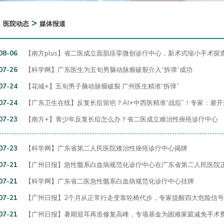
>
>
医院动态
媒体报道
08-06
【南方plus】省二医成立面肌痉挛微创诊疗中心，新术式缩小手术探
07-26
【科学网】广东医生为五旬男脑动脉瘤破裂介入“拆弹”成功
07-24
【花城+】五旬男子脑动脉瘤破裂 广州医生精准“拆弹”
07-24
【广东卫生在线】反复长痘留疤？AI+中西医精准“战痘”！专家：避
07-23
【南方+】青少年反复长痘怎么办？省二医成立难治性痤疮诊疗中心
07-23
【科学网】广东省第二人民医院难治性痤疮诊疗中心揭牌
07-21
【广州日报】急性髓系白血病规范化诊疗中心在广东省第二人民医院
07-21
【科学网】广东省二医急性髓系白血病规范化诊疗中心挂牌
07-21
【广州日报】2个月从正常行走变靠轮椅代步，专家提醒四大危险信号
07-21
【广州日报】暑期迎耳再造修复高峰，专项基金为困难家庭减免手术