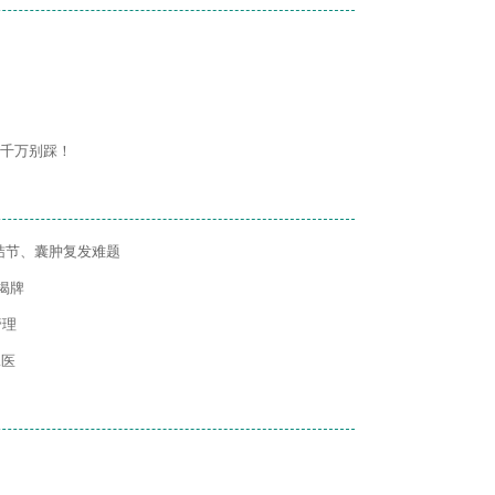
”千万别踩！
结节、囊肿复发难题
揭牌
管理
二医