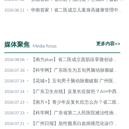
华南首家！省二医成立儿童身高健康管理中心，专注4-10岁长高黄金期，阶梯干预重构助长体系
2026.06.11
媒体聚焦
更多内容>>
Media focus
【南方plus】省二医成立面肌痉挛微创诊疗中心，新术式缩小手术探查范围
2026.08.06
【科学网】广东医生为五旬男脑动脉瘤破裂介入“拆弹”成功
2026.07.26
【花城+】五旬男子脑动脉瘤破裂 广州医生精准“拆弹”
2026.07.24
【广东卫生在线】反复长痘留疤？AI+中西医精准“战痘”！专家：避开这些祛痘误区
2026.07.24
【南方+】青少年反复长痘怎么办？省二医成立难治性痤疮诊疗中心
2026.07.23
【科学网】广东省第二人民医院难治性痤疮诊疗中心揭牌
2026.07.23
【广州日报】急性髓系白血病规范化诊疗中心在广东省第二人民医院正式挂牌
2026.07.21