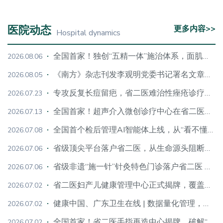
医院动态
更多内容>>
Hospital dynamics
全国首家！独创“五精一体”施治体系，面肌痉挛微创诊疗中心落地省二医
2026.08.06
《南方》杂志刊发李观明党委书记署名文章《把准“关键密码” 写好惠民答卷》
2026.08.05
专攻反复长痘留疤，省二医难治性痤疮诊疗中心揭牌，AI+中西医双赋能
2026.07.23
全国首家！超声介入微创诊疗中心在省二医揭牌成立，超微创治疗各类难治性结节、囊肿
2026.07.13
全国首个检后管理AI智能体上线，从“看不懂”到“用得上”，检后管理有了“数字管家”
2026.07.08
省级顶尖平台落户省二医，从生命源头阻断遗传性疾病
2026.07.06
省级非遗“施一针”针灸特色门诊落户省二医 探索中医药传承创新新路径
2026.07.06
省二医妇产儿健康管理中心正式揭牌，覆盖母婴、女性、儿童全需求
2026.07.02
健康中国、广东卫生在线 | 数据量化管理，如何让一家三甲医院逆势增长
2026.07.02
全国首家！省二医手指再造中心揭牌，破解“修手失脚”困局，覆盖全年龄段手指缺损再造
2026.07.02