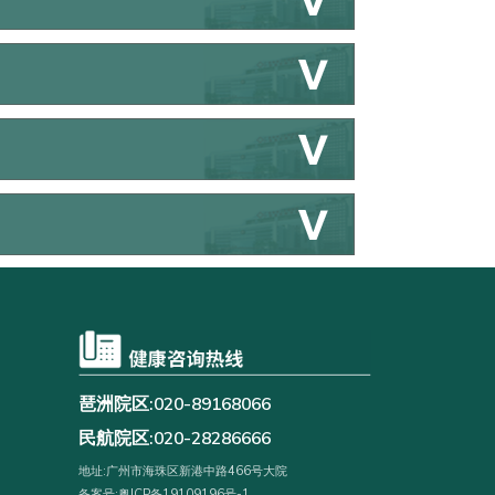
琶洲院区:020-89168066
民航院区:020-28286666
地址:广州市海珠区新港中路466号大院
备案号:粤ICP备19109196号-1