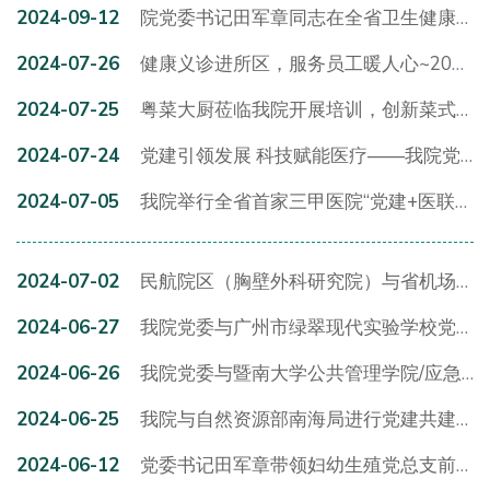
2024-09-12
院党委书记田军章同志在全省卫生健康行业党务干部综合能力提升培训班上作专题授课
2024-07-26
健康义诊进所区，服务员工暖人心~2024年省二医·七所夏季义诊活动
2024-07-25
粤菜大厨莅临我院开展培训，创新菜式丰富菜品 —— 广东省轻工技师学院助力我院“味美”工程 提升员工满意度
2024-07-24
党建引领发展 科技赋能医疗——我院党委与广东省科学院动物研究所党委开展党建共建活动
2024-07-05
我院举行全省首家三甲医院“党建+医联体”活动启动仪式
2024-07-02
民航院区（胸壁外科研究院）与省机场集团公司举行“移交四周年，服务再升级”党建共建活动
2024-06-27
我院党委与广州市绿翠现代实验学校党委举行党建共建签约仪式
2024-06-26
我院党委与暨南大学公共管理学院/应急管理学院党委、赤岗街道党工委举行“赋能基层治理高质量发展党建共建”签约仪式
2024-06-25
我院与自然资源部南海局进行党建共建活动
2024-06-12
党委书记田军章带领妇幼生殖党总支前往广东省生殖医院参观交流