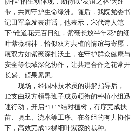
协作”的生动体现，期待以‘友谊之林’为纽
带，共同守护生命绿洲。随后，我院党委书
记田军章发表讲话，他表示，宋代诗人笔
下“谁道花无百日红，紫薇长放半年花”的细
叶紫薇精神，恰似双方共植的情谊与寄愿，
愿双方如紫薇深扎沃土，在守护群众健康与
安全等领域深化协作，让共建合作之花常开
长盛、硕果累累。
现场，经园林技术员的讲解指导后，
12支由双方领导班子成员领衔的种植小组迅
速行动，开启“1+1”结对植树，有序完成扶
苗、填土、浇水等工序。在各组的有力协作
下，高效完成12棵细叶紫薇的栽种。