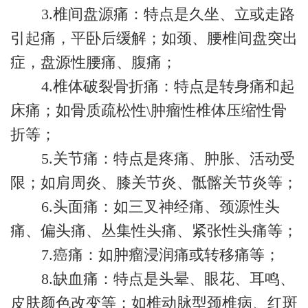
3.椎间盘源痛：特点是久坐、立或走路
引起痛，平卧后缓解；如颈、腰椎间盘突出
症，盘源性腰痛、腹痛；
4.椎体破裂骨折痛：特点是转身痛和起
床痛；如骨质疏松性\肿瘤性椎体压缩性骨
折等；
5.关节痛：特点是疼痛、肿胀、活动受
限；如肩周炎、膝关节炎、骶髂关节炎等；
6.头面痛：如三叉神经痛、颈源性头
痛、偏头痛、丛集性头痛、紧张性头痛等；
7.癌痛：如肿瘤浸润痛或转移痛等；
8.缺血痛：特点是头晕、眼花、耳鸣、
皮肤颜色改变等；如椎动脉型颈椎病、红斑