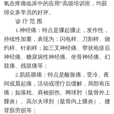
氧在疼痛临床中的应用”高级培训班，均获
得众多学员的好评。
诊 疗 范 围
1.神经痛：特点是骤起骤止，发作性，
持续性加重，表现为：闪电样、刀割样、烧
灼样、针刺样；如三叉神经痛、带状疱疹后
神经痛、糖尿病性神经痛、坐骨神经痛、幻
肢痛、残肢痛等；
2.肌筋膜痛：特点是酸胀痛，受冷、夜
间或晨起痛，活动或理疗后缓解，局部有压
痛；如落枕、肩袖损伤、网球肘（肱骨外上
髁炎）、高尔夫球肘（肱骨内上髁炎）、腰
背肌劳损等；