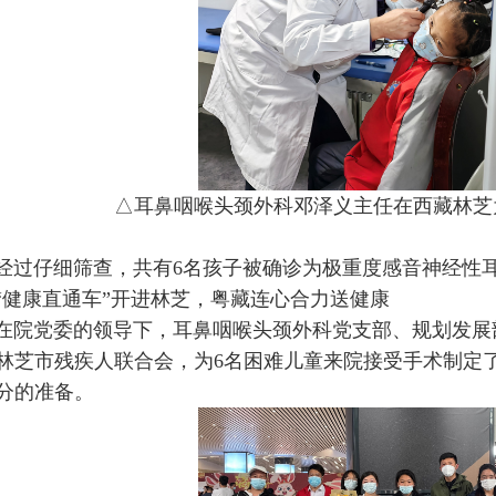
△耳鼻咽喉头颈外科邓泽义主任在西藏林芝
经过仔细筛查，共有6名孩子被确诊为极重度感音神经性
“健康直通车”开进林芝，粤藏连心合力送健康
在院党委的领导下，耳鼻咽喉头颈外科党支部、规划发展
林芝市残疾人联合会，为6名困难儿童来院接受手术制定
分的准备。