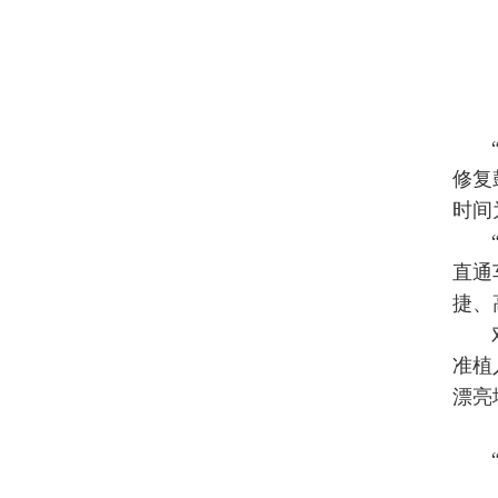
修复
时间
直通
捷、
准植
漂亮