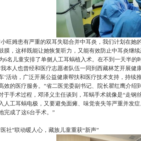
“小旺姆患有严重的双耳失聪合并中耳炎，我们计划在她
鼓膜，这样既能让她恢复听力，又能有效防止中耳炎继续
为6名儿童安排了单侧人工耳蜗植入术。在不到一天半的
“我本人也曾经和医疗志愿者队伍一同到西藏林芝开展健
车’活动，广泛开展公益健康帮扶和医疗技术支持，持续推
高效的医疗服务。”省二医党委副书记、院长瞿红鹰介绍
对于手术过程，邓泽义主任谈到，耳蜗手术就像是“走钢
入人工耳蜗电极，又要避免面瘫、味觉丧失等严重并发症
地完成了这6台手术。”
“医社”联动暖人心，藏族儿童重获“新声”