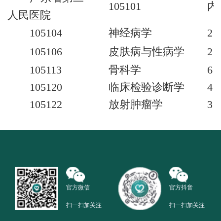
105101
内
人民医院
105104
神经病学
2
105106
皮肤病与性病学
2
105113
骨科学
6
105120
临床检验诊断学
4
105122
放射肿瘤学
3
官方微信
官方抖音
扫一扫加关注
扫一扫加关注