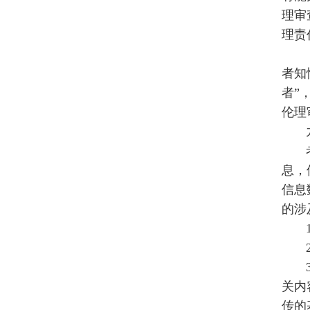
理审
理责
者知
者”
伦理
息，
信息
的涉
关内
传的