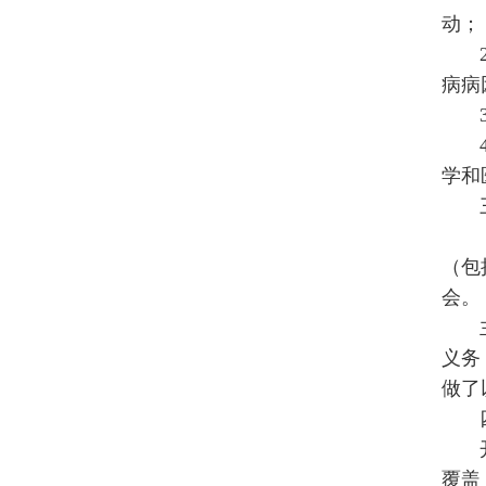
动；
病病
学和
（包
会。
义务
做了
覆盖