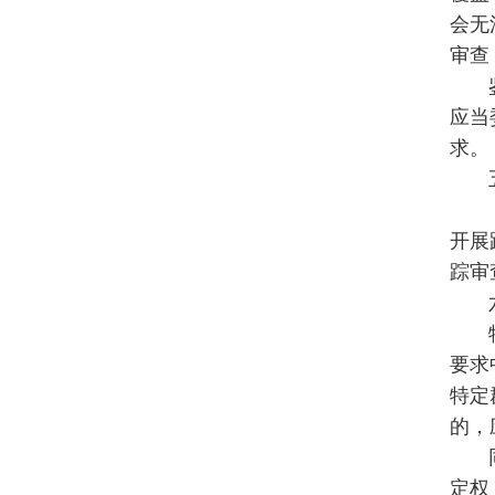
会无
审查
应当
求。
开展
踪审
要求
特定
的，
定权