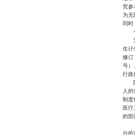
究参
为无
同时
生计
修订
号）
行政
人的
制度
医疗
的部
台的