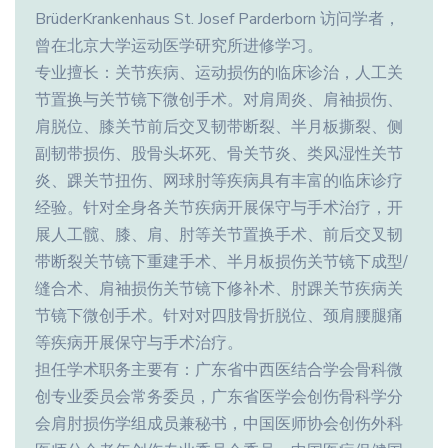
BrüderKrankenhaus St. Josef Parderborn 访问学者，
曾在北京大学运动医学研究所进修学习。
专业擅长：关节疾病、运动损伤的临床诊治，人工关
节置换与关节镜下微创手术。对肩周炎、肩袖损伤、
肩脱位、膝关节前后交叉韧带断裂、半月板撕裂、侧
副韧带损伤、股骨头坏死、骨关节炎、类风湿性关节
炎、踝关节扭伤、网球肘等疾病具有丰富的临床诊疗
经验。针对全身各关节疾病开展保守与手术治疗，开
展人工髋、膝、肩、肘等关节置换手术、前后交叉韧
带断裂关节镜下重建手术、半月板损伤关节镜下成型/
缝合术、肩袖损伤关节镜下修补术、肘踝关节疾病关
节镜下微创手术。针对对四肢骨折脱位、颈肩腰腿痛
等疾病开展保守与手术治疗。
担任学术职务主要有：广东省中西医结合学会骨科微
创专业委员会常务委员，广东省医学会创伤骨科学分
会肩肘损伤学组成员兼秘书，中国医师协会创伤外科