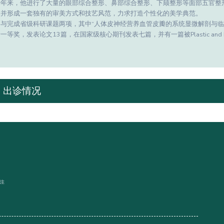
十年来，他进行了大量的眼部综合整形、鼻部综合整形、下颏整形等面部五官整
，并形成一套独有的审美方式和技艺风范，力求打造个性化的美学典范。
参与完成省级科研课题两项，其中“人体皮神经营养血管皮瓣的系统显微解剖与临
一等奖，发表论文13篇，在国家级核心期刊发表七篇，并有一篇被Plastic and Recon
出诊情况
关注