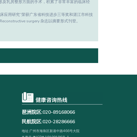
形及乳房整形方面的手术，积累了非常丰富的临床经
床应用研究”荣获广东省科技进步三等奖和湛江市科技
structive surgery 杂志以摘要形式刊登。
琶洲院区:020-89168066
民航院区:020-28286666
地址:广州市海珠区新港中路466号大院