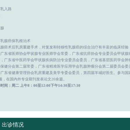
长
胸乳入路
镜
状腺
除
、乳腺癌保乳根治术
乳腺癌术后乳房重建手术，对复发和转移性乳腺癌的综合治疗有丰富的临床经验
任广东省医师协会甲状腺专业医师学会常委，广东省抗癌协会专业委员会甲状腺
委，广东省中医药学会甲状腺疾病防治专业委员会委员，广东省基层医药学会肿
腺保健分会第二届常委，广东省精准医学应用学会乳腺肿瘤分会第二届委员会委
，广东省健康管理协会乳房重建及美学专委会委员，第四届羊城好医生。参与国
项，在国内外专业期刊发表论文20余篇。
诊时间：周二
上午
8：00至12:00下午14:30至17:30
出诊情况