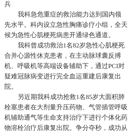
兵
我科急危重症的救治能力达到国内领
先水平。科内设立急性胸痛诊疗小组，全天
候为急性心肌梗死病患开通绿色通道。
我科曾成功救治1名82岁急性心肌梗死
合并心源性休克患者，在主动脉球囊反搏
机、呼吸机等高端设备辅助下，通过PCI对
疑难冠脉病变进行完全血运重建后康复出
院。
另近期我科成功抢救1名85岁大面积肺
栓塞患者在大剂量升压药物、气管插管呼吸
机辅助通气等生命支持治疗下进行个体化药
物溶栓治疗后康复出院。争分夺秒，成功从