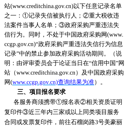
站(www.creditchina.gov.cn)以下任意记录名单
之一：①记录失信被执行人；②重大税收违
法案件当事人名单；③政府采购严重违法失
信行为。同时，
不处于中国政府采购网
(www.
ccgp.gov.cn)“政府采购严重违法失信行为信息
记录”中的禁止参加政府采购活动期间。（
说
明：由评审委员会
于
论证当日
在
“信用中国”网
站（www.creditchina.gov.cn）及中国政府采购
网(
www.ccgp.gov.cn)查询结果为准
）。
三、项目报名要求
各服务商须携带
①报名表②相关资质证明
复印件③近三年内三家或以上同类项目服务
合同或发票复印件，
前往石榴岗路
3号美豪丽