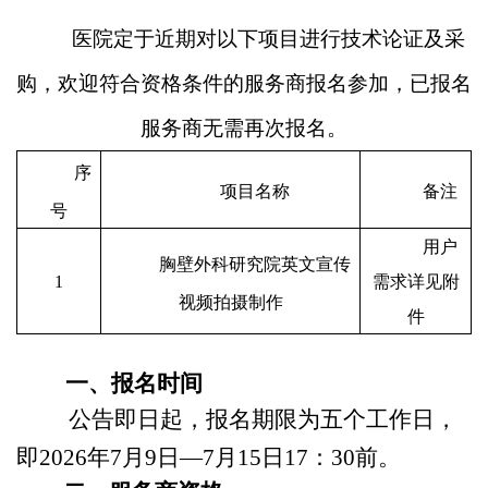
医院定于近期对以下项目进行技术论证及采
购，欢迎符合资格条件的服务商报名参加
，
已报名
服务商无需再次报名
。
序
项目名称
备注
号
用户
胸壁外科研究院英文宣传
1
需求详见附
视频拍摄制作
件
一
、报名时间
公告即日起，报名期限为五个工作日，
即
2026年
7
月
9
日
—
7
月
15
日
17：30前。