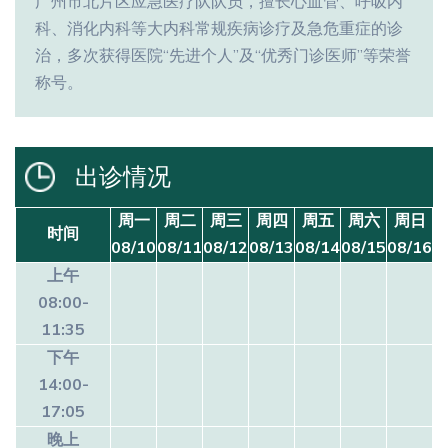
广州市北片区应急医疗队队员，擅长心血管、呼吸内
科、消化内科等大内科常规疾病诊疗及急危重症的诊
治，多次获得医院“先进个人”及“优秀门诊医师”等荣誉
称号。
出诊情况
周一
周二
周三
周四
周五
周六
周日
时间
08/10
08/11
08/12
08/13
08/14
08/15
08/16
上午
08:00-
11:35
下午
14:00-
17:05
晚上