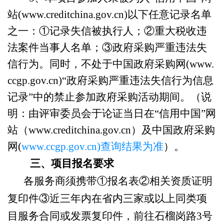
站
(www.creditchina.gov.cn)
以下任意记录名单
之一：①记录失信被执行人；②重大税收违
法案件当事人名单；③政府采购严重违法失
信行为。同时，不处于中国政府采购网
(www.
ccgp.gov.cn)“
政府采购严重违法失信行为信息
记录
”
中的禁止参加政府采购活动期间。（说
明：由评审委员会于论证当日在
“
信用中国
”
网
站（
www.creditchina.gov.cn
）及中国政府采购
网
(
www.ccgp.gov.cn)
查询结果为准
）。
三、项目报名要求
各服务商须携带①报名表②相关资质证明
复印件③近三年内
在省内
三家或以上同类项
目服务合同或发票复印件，
前往石榴岗路
3
号