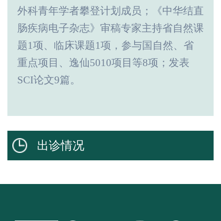
外科青年学者攀登计划成员；《中华结直
肠疾病电子杂志》审稿专家主持省自然课
题
1
项、临床课题
1
项，参与国自然、省
重点项目、逸仙
5010
项目等
8
项；发表
SCI
论文
9
篇。
出诊情况