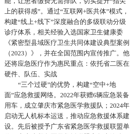
能，让患者缴费无需排队，切实提升“指尖
上的获得感”。通过“互联网
+
医共体”模式，
构建“线上
+
线下”深度融合的多级联动分级
诊疗体系，相关经验入选国家卫生健康委
《紧密型县域医疗卫生共同体建设典型案例
（
2023
）》，并在全国范围内宣传推广。
他
还将应急医疗作为惠民重点：依托省二医在
硬件、队伍、实战
“三个过硬”的优势，构建“空中
+
地
面”应急救援网络。
2022
年获赠
6
辆应急装备
用车，成立肇庆市紧急医学救援队；
2024
年
启动无人机标本运送，推动应急救援体系建
设。先后被授予广东省紧急医学救援联盟单