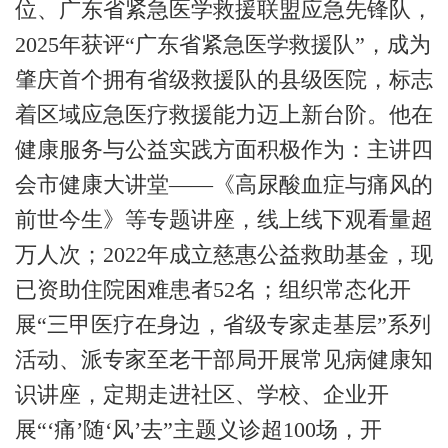
位、广东省紧急医学救援联盟应急先锋队，
2025
年获评“广东省紧急医学救援队”，成为
肇庆首个拥有省级救援队的县级医院，标志
着区域应急医疗救援能力迈上新台阶。
他在
健康服务与公益实践方面积极作为：主讲四
会市健康大讲堂
——《高尿酸血症与痛风的
前世今生》等专题讲座，线上线下观看量超
万人次；
2022
年成立慈惠公益救助基金，现
已资助住院困难患者
52
名；组织常态化开
展“三甲医疗在身边，省级专家走基层”系列
活动、派专家至老干部局开展常见病健康知
识讲座，定期走进社区、学校、企业开
展“‘痛’随‘风’去”主题义诊超
100
场，开