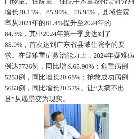
门诊量、住院量、住院手术量较托管前分别
增长
20.15%
、
85.99%
、
58.95%
，县域住院
率从
2021
年的
81.4%
提升至
2024
年的
84.3%
，其中
2024
年第一季度达到了
85.0%
，首次达到广东省县域住院率的要
求。在疑难重症救治能力上，
2024
年疑难病
例达
7736
例，同比增长
65.90%
；危重病例
5253
例，同比增长
20.68%
；抢救成功病例
5663
例，同比增长
20.57%
。让“大病不出
县”从愿景变为现实。