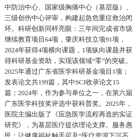
中防治中心、国家级胸痛中心（基层版）、
三级创伤中心评审，构建起急危重症救治闭
环。
科研创新同样亮眼：三年间完成省市级
继续教育项目
64
项，肇庆科技立项
91
项，
2024
年获得
4
项横向课题，
1
项纵向课题并获
得科研基金资助，实现该领域“零”的突破。
2025
年通过广东省医学科研基金项目
1
项；
发表论文共
199
篇，其中
SCI
收录论文
15
篇；
2024
年，作为参与单位之一，在第六届
广东医学科技奖评选中获科普奖。
2025
年，
医院主编出版了《应急医学流程再造的实证
研究》，为基层医疗提供理论支撑。
服务惠
民：让健康福祉触手可及
“医疗资源下沉不