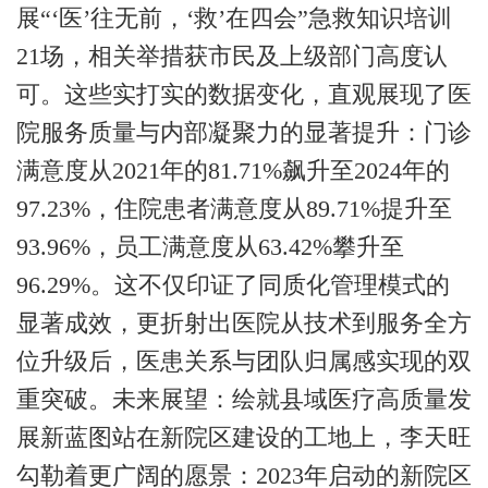
展“‘医’往无前，‘救’在四会”急救知识培训
21
场，相关举措获市民及上级部门高度认
可。
这些实打实的数据变化，直观展现了医
院服务质量与内部凝聚力的显著提升：门诊
满意度从
2021
年的
81.71%
飙升至
2024
年的
97.23%
，住院患者满意度从
89.71%
提升至
93.96%
，员工满意度从
63.42%
攀升至
96.29%
。这不仅印证了同质化管理模式的
显著成效，更折射出医院从技术到服务全方
位升级后，医患关系与团队归属感实现的双
重突破。
未来展望：绘就县域医疗高质量发
展新蓝图站在新院区建设的工地上，李天旺
勾勒着更广阔的愿景：
2023
年启动的新院区