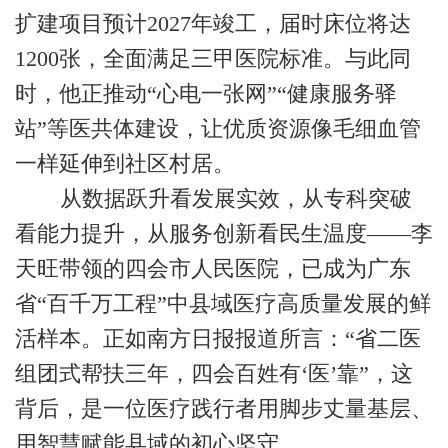
扩建项目预计
2027
年竣工，届时床位将达
1200
张，全面满足三甲医院标准。与此同
时，他正推动“心电一张网”“健康服务驿
站”等医共体建设，让优质资源像毛细血管
一样延伸到社区村居。
从数据跃升看发展实效，从专科突破
看能力提升，从服务创新看民生温度
——李
天旺带领的四会市人民医院，已成为广东
省“百千万工程”中县域医疗高质量发展的鲜
活样本。正如南方日报报道所言：“省二医
组团式帮扶三年，四会百姓有‘医’靠”，这
背后，是一位医疗践行者用脚步丈量基层、
用智慧赋能县域的初心坚守。