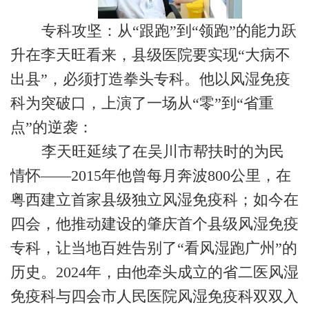
专科攻坚：从
“跟跑”到“领跑”的能力跃
升在李天旺看来，县级医院要实现“大病不
出县”，必须打造拳头专科。他以风湿免疫
科为突破口，上演了一场从“零”到“省重
点”的逆袭：
李天旺延续了在吴川市帮扶时的为民
情怀
——
2015
年他曾每月奔波
800
公里，在
粤西建立首家县级独立风湿免疫科；如今在
四会，他推动建设的肇庆首个县级风湿免疫
专科，让当地百姓告别了“看风湿跑广州”的
历史。
2024
年，由他牵头成立的省二医风湿
免疫科与四会市人民医院风湿免疫科双双入