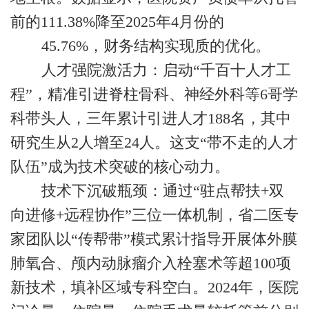
前的
111.38%
降至
2025
年
4
月份的
45.76%
，财务结构实现质的优化。
人才强院激活力：启动
“千百十人才工
程”，精准引进脊柱骨科、神经外科等
6哥
学
科带头人，三年累计引进人才
188
名，其中
研究生从
2
人增至
24
人。这支“带不走的人才
队伍”成为技术突破的核心动力。
技术下沉破瓶颈：通过
“驻点帮扶
+
双
向进修
+
远程协作”三位一体机制，省二医专
家团队以“传帮带”模式累计指导开展体外膜
肺氧合、颅内动脉瘤介入栓塞术等超
100
项
新技术，填补区域专科空白。
2024
年，医院