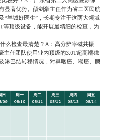
生比较好？A：广东省第二人民医院影像
有显著优势。颜剑豪主任作为省二医民航
及“羊城好医生”，长期专注于这两大领域
0层CT等顶级设备，能开展最精细的检查，为
做什么检查最清楚？A：高分辨率磁共振
主任团队使用业内顶级的3.0T超高端磁
及淋巴结转移情况，对鼻咽癌、喉癌、腮
周日
周一
周二
周三
周四
周五
8/09
08/10
08/11
08/12
08/13
08/14