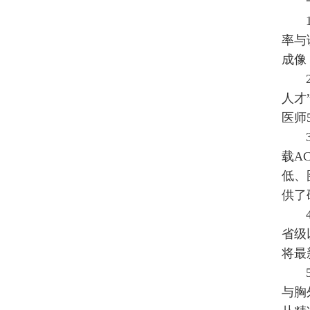
率与
成像
人才
医师
载A
低、
供了
省级
将最
与胸