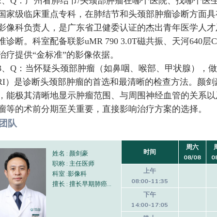
2、Q：广州看肺结节/头颈部肿瘤在哪个医院、找哪个医
国家级临床重点专科，在肺结节和头颈部肿瘤诊断方面具
影像科负责人，是广东省卫健委认证的杰出青年医学人才
准诊断。科室配备联影uMR 790 3.0T磁共振、天河64
治疗提供“金标准”的影像依据。
3、Q：当怀疑头颈部肿瘤（如鼻咽、喉部、甲状腺），
RI）是诊断头颈部肿瘤的首选和最清晰的检查方法。颜剑豪
，能极其清晰地显示肿瘤范围、与周围神经血管的关系以
瘤等的术前分期至关重要，直接影响治疗方案的选择。
团队
周六
时间
姓名 : 颜剑豪
08/08
0
职称 : 主任医师
上午
科室 :影像科
08:00-11:35
擅长 : 擅长早期肺癌筛查与肺结节良恶性精准鉴别，以及头颈部肿瘤、血管病变及复杂炎症的影像诊断与分期。
下午
14:00-17:05