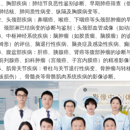
1、胸部疾病：肺结节良恶性鉴别诊断、早期肺癌筛查（
肺结核、肺间质性病变、纵隔及胸膜病变等。
2、头颈部疾病：鼻咽癌、喉癌、下咽癌等头颈部肿瘤的
、颈部淋巴结病变的诊断与鉴别；头颈部血管成像（如动
3、中枢神经系统疾病：脑肿瘤（如胶质瘤、脑膜瘤）的
畸形）的评估、脑退行性疾病、脑炎症及感染性疾病、癫
4、腹盆部疾病：肝癌、胰腺癌、肾癌等腹部肿瘤的诊断
前列腺癌、妇科肿瘤（宫颈癌、子宫内膜癌）的精准影像
5、肌骨关节疾病：脊柱与关节退行性病变、骨肿瘤与转
板损伤）、骨髓炎等骨骼肌肉系统疾病的影像诊断。