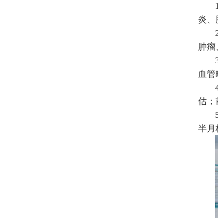
炎、
肿瘤
血管
估；
半月