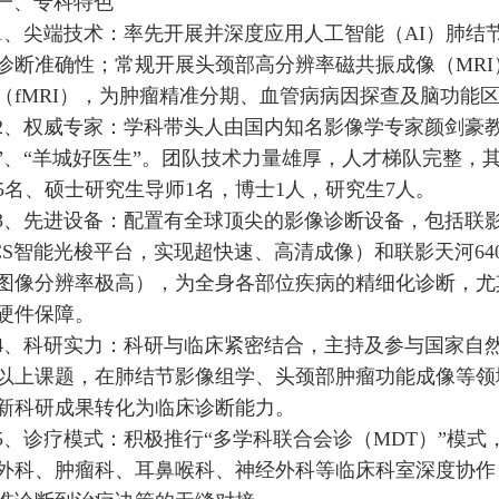
一、专科特色
1、尖端技术：率先开展并深度应用人工智能（AI）肺结
诊断准确性；常规开展头颈部高分辨率磁共振成像（MR
（fMRI），为肿瘤精准分期、血管病病因探查及脑功能
2、权威专家：学科带头人由国内知名影像学专家颜剑豪
”、“羊城好医生”。团队技术力量雄厚，人才梯队完整，
5名、硕士研究生导师1名，博士1人，研究生7人。
3、先进设备：配置有全球顶尖的影像诊断设备，包括联影uMR
CS智能光梭平台，实现超快速、高清成像）和联影天河64
图像分辨率极高），为全身各部位疾病的精细化诊断，尤
硬件保障。
4、科研实力：科研与临床紧密结合，主持及参与国家自
以上课题，在肺结节影像组学、头颈部肿瘤功能成像等领域
新科研成果转化为临床诊断能力。
5、诊疗模式：积极推行“多学科联合会诊（MDT）”模
外科、肿瘤科、耳鼻喉科、神经外科等临床科室深度协作