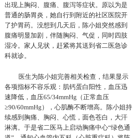
出现上胸闷、腹痛、腹泻等症状。原以为是
普通的肠胃炎，她自行到附近的社区医院开
了护胃药。没想到几天后，陈小姐突然感到
腹痛明显加剧，伴随胸闷、气促，同时四肢
湿冷。家人见状，赶紧将其送到省二医急诊
科就诊。
医生为陈小姐完善相关检查，结果显示
各项指标不容乐观：肌钙蛋白阳性，血压迅
速降低，血压65/34mmHg（正常血压
≥90/60mmHg），心肌酶不断增高。陈小姐持
续感到胸痛、胸闷、心慌，面色苍白，大汗
淋漓。于是省二医马上启动胸痛中心“绿色通
道”，通知心血管内五科（心脏重症科）将陈