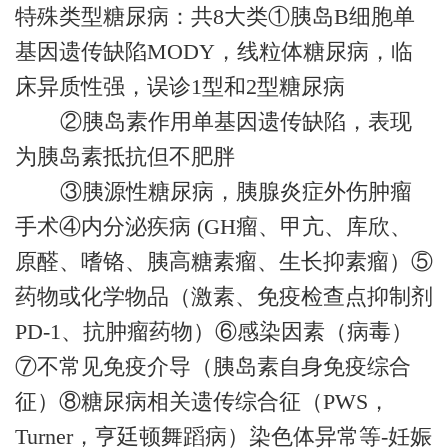
特殊类型糖尿病：共8大类①胰岛B细胞单
基因遗传缺陷MODY，线粒体糖尿病，临
床异质性强，误诊1型和2型糖尿病
②胰岛素作用单基因遗传缺陷，表现
为胰岛素抵抗但不肥胖
③胰源性糖尿病，胰腺炎症外伤肿瘤
手术④内分泌疾病 (GH瘤、甲亢、库欣、
原醛、嗜铬、胰高糖素瘤、生长抑素瘤）⑤
药物或化学物品（激素、免疫检查点抑制剂
PD-1、抗肿瘤药物）⑥感染因素（病毒）
⑦不常见免疫介导（胰岛素自身免疫综合
征）⑧糖尿病相关遗传综合征（PWS，
Turner，亨廷顿舞蹈病）染色体异常等-妊娠