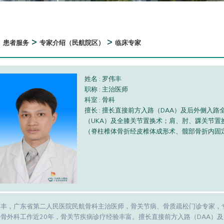
>
>
>
患者服务
专家介绍（民航院区）
临床专家
姓名 : 罗伟丰
职称 : 主治医师
科室 : 骨科
擅长 : 擅长直接前方入路（DAA）及后外侧入
（UKA）及全膝关节置换术；肩、肘、踝关节
（脊柱椎体骨折经皮椎体成形术、髋部骨折内固
伟丰，广东省第二人民医院民航骨科主治医师，骨关节病、骨质疏松门诊专家，
事骨外科工作近20年，骨关节疾病诊疗经验丰富。擅长直接前方入路（DAA）