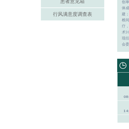
患者意见箱
创
体
行风满意度调查表
建
椎
疗，
术3
现
会
08
14