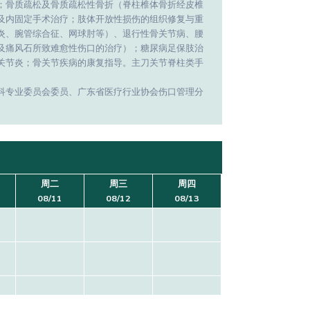
；骨质疏松及骨质疏松性骨折（脊柱椎体骨折经皮椎
及内固定手术治疗；肢体开放性损伤的组织修复与重
炎、腕管综合征、网球肘等）、退行性骨关节病、腰
及痛风石所致难愈性伤口的治疗）；糖尿病足保肢治
骨关节炎；骨关节疾病的康复指导。主刀关节脊柱类手
科专业委员会委员、广东省医疗行业协会伤口管理分
周二
周三
周四
08/11
08/12
08/13