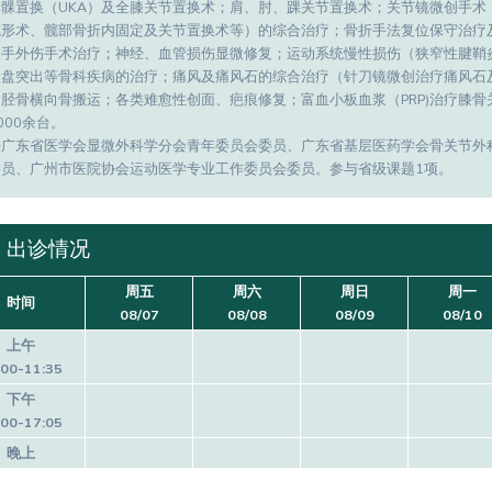
单髁置换（UKA）及全膝关节置换术；肩、肘、踝关节置换术；关节镜微创手术
成形术、髋部骨折内固定及关节置换术等）的综合治疗；骨折手法复位保守治疗
；手外伤手术治疗；神经、血管损伤显微修复；运动系统慢性损伤（狭窄性腱鞘
间盘突出等骨科疾病的治疗；痛风及痛风石的综合治疗（针刀镜微创治疗痛风石
胫骨横向骨搬运；各类难愈性创面、疤痕修复；富血小板血浆（PRP)治疗膝
000余台。
任广东省医学会显微外科学分会青年委员会委员、广东省基层医药学会骨关节外
委员、广州市医院协会运动医学专业工作委员会委员。参与省级课题1项。
出诊情况
周五
周六
周日
周一
时间
08/07
08/08
08/09
08/10
上午
:00-11:35
下午
:00-17:05
晚上