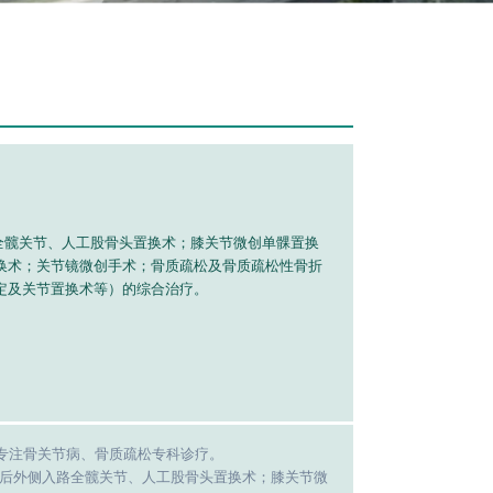
路全髋关节、人工股骨头置换术；膝关节微创单髁置换
置换术；关节镜微创手术；骨质疏松及骨质疏松性骨折
定及关节置换术等）的综合治疗。
专注骨关节病、骨质疏松专科诊疗。
及后外侧入路全髋关节、人工股骨头置换术；膝关节微