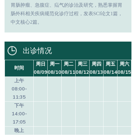
胃肠肿瘤、急腹症、疝气的诊治及研究，熟悉掌握胃
肠外科相关疾病规范化诊疗过程，发表
SCI
论文
1
篇，
中文核心
2
篇。
出诊情况
周日
周一
周二
周三
周四
周五
周六
时间
08/09
08/10
08/11
08/12
08/13
08/14
08/15
上午
08:00-
11:35
下午
14:00-
17:05
晚上