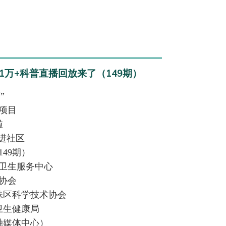
万+科普直播回放来了（149期）
”
项目
啦
普进社区
49期）
卫生服务中心
协会
珠区科学技术协会
卫生健康局
融媒体中心）