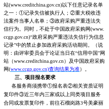
站(www.creditchina.gov.cn)以下任意记录名单
之一：①记录失信被执行人；②重大税收违
法案件当事人名单；③政府采购严重违法失
信行为。同时，
不处于中国政府采购网
(www.
ccgp.gov.cn)“政府采购严重违法失信行为信息
记录”中的禁止参加政府采购活动期间。（
说
明：由评审委员会
于
论证当日
在
“信用中国”网
站（www.creditchina.gov.cn）及中国政府采购
网(
www.ccgp.gov.cn)查询结果为准
）。
三、项目报名要求
各服务商须携带
①报名表②相关资质证明
复印件③近三年内三家或以上同类项目服务
合同或发票复印件，
前往石榴岗路
3号美豪丽