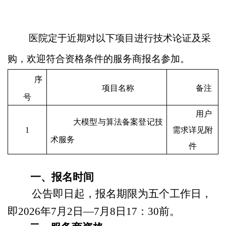
医院定于近期对以下项目进行技术论证及采
购，欢迎符合资格条件的服务商报名参加。
序
项目名称
备注
号
用户
大模型与算法备案登记技
1
需求详见附
术服务
件
一
、报名时间
公告即日起，报名期限为五个工作日，
即
2026年
7
月
2
日
—
7
月
8
日
17：30前。