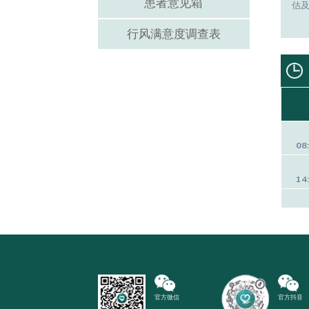
患者意见箱
估
行风满意度调查表
08
14
官方微信
官方抖音