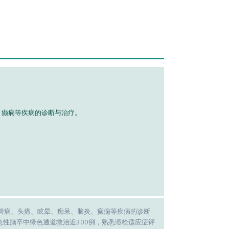
炎、癫痫等疾病的诊断与治疗。
管病、头痛、眩晕、痴呆、脑炎、癫痫等疾病的诊断
急性脑卒中绿色通道救治近300例，熟悉溶栓适应症评