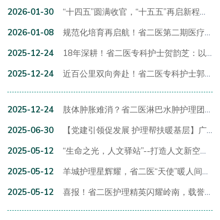
2026-01-30
“十四五”圆满收官，“十五五”再启新程——我院召开2025年度护理工作总结大会
2026-01-08
规范化培育再启航！省二医第二期医疗护理员培训启动，120名学员逐梦专业照护
2025-12-24
18年深耕！省二医专科护士贺韵芝：以精技立标杆，让护理抵达每个需要的角落
2025-12-24
近百公里双向奔赴！省二医专科护士郭美：以仁心精技，赴“只信你”之约
2025-12-24
肢体肿胀难消？省二医淋巴水肿护理团队：精准 “减肿”，助你重归舒适生活
2025-06-30
【党建引领促发展 护理帮扶暖基层】广东省第二人民医院护理专家赴四会市人民医院开展高水平学术交流活动
2025-05-12
“生命之光，人文驿站”--打造人文新空间，共建人文病房
2025-05-12
羊城护理星辉耀，省二医“天使”暖人间——走近俞玲娜与陈翠洁
2025-05-12
喜报！省二医护理精英闪耀岭南，载誉而归！